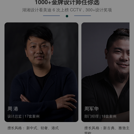
1000+金牌设计师任你选
湖湘设计看美迪 6 次上榜 CCTV，300+设计奖项
周 港
周军华
设计总监 | 17套案例
部门经理 | 18套案例
擅长风格： 新中式、轻奢、港式
擅长风格：新古典、雅致主义
简欧