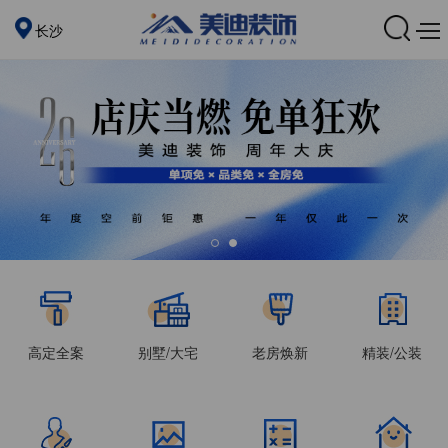
长沙
高定全案
别墅/大宅
老房焕新
精装/公装