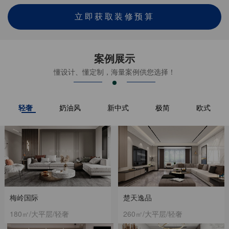
立即获取装修预算
案例展示
懂设计、懂定制，海量案例供您选择！
轻奢
奶油风
新中式
极简
欧式
梅岭国际
楚天逸品
180㎡/大平层/轻奢
260㎡/大平层/轻奢