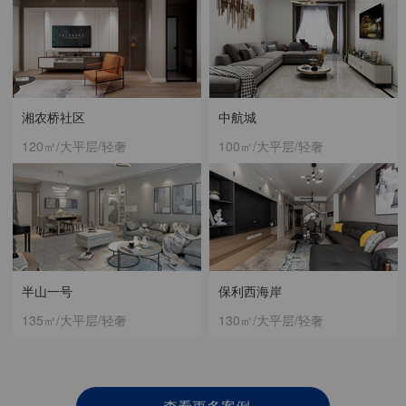
湘农桥社区
中航城
120㎡/大平层/轻奢
100㎡/大平层/轻奢
半山一号
保利西海岸
135㎡/大平层/轻奢
130㎡/大平层/轻奢