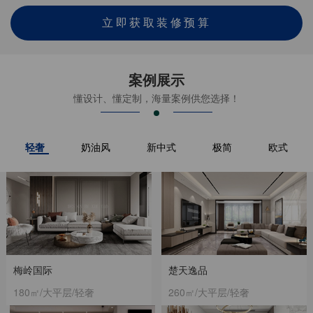
立即获取装修预算
案例展示
懂设计、懂定制，海量案例供您选择！
轻奢
奶油风
新中式
极简
欧式
梅岭国际
楚天逸品
180㎡/大平层/轻奢
260㎡/大平层/轻奢