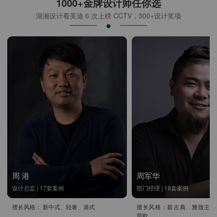
1000+金牌设计师任你选
湖湘设计看美迪 6 次上榜 CCTV，300+设计奖项
周 港
周军华
设计总监 | 17套案例
部门经理 | 18套案例
擅长风格： 新中式、轻奢、港式
擅长风格：新古典、雅致主义
简欧