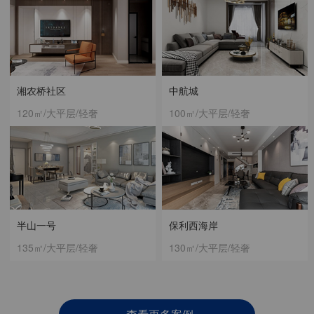
湘农桥社区
中航城
120㎡/大平层/轻奢
100㎡/大平层/轻奢
半山一号
保利西海岸
135㎡/大平层/轻奢
130㎡/大平层/轻奢