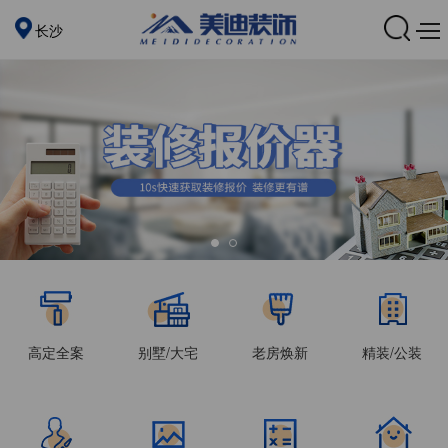
长沙
高定全案
别墅/大宅
老房焕新
精装/公装