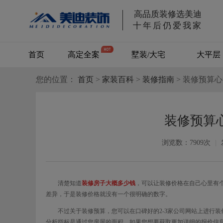
高品质装修选美迪
十年后仍爱我家
首页
高定全案
墅装/大宅
大平层
您的位置：
首页
>
家装百科
别墅/大宅
>
装修指南
> 装修预算
装修预算
浏览数：7909次
|
清楚知道
装修房子大概多少钱
，可以让装修价格在自己心里有
差异，于是装修价格就没有一个很明确的数字。
不过关于装修预算，您可以在口碑好的2-3家公司网站上进行
分析指标是通过您房屋的面积，如果您想要获取更加详细的报价信