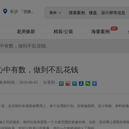
长沙 「切换」
案例
老房焕新
精装/公装
海量案例
心中有数，做到不乱花钱
全改/局改
精装升级
设计案例
商业公装
720°全景案例
心中有数，做到不乱花钱
VR全景案例
发布时间：2018-06-05
|
分享到：
个底，在后期对各项装修费用上，有个合理的计划。但装修面积、设计风格、材料价格
装修公司的报价，相对比较来获取一个大致范围的装修价格。当然，您在网上获取的智
息或报价表，您可以联系公司客服，进行一个较精准的人工报价。