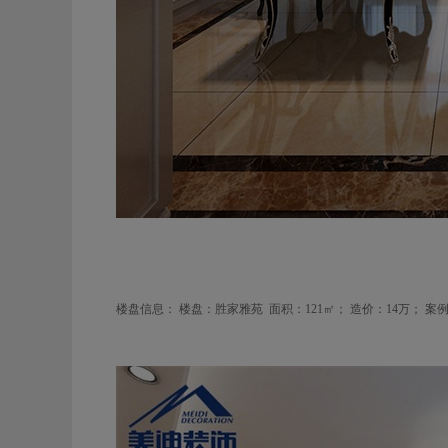
楼盘信息：
楼盘：胜家雅苑
面积：121
㎡； 造价：
14
万； 案