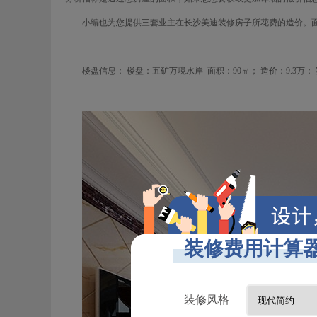
小编也为您提供三套业主在长沙美迪装修房子所花费的造价。面
楼盘信息：
楼盘：五矿万境水岸
面积：90
㎡； 造价：
9.3
万；