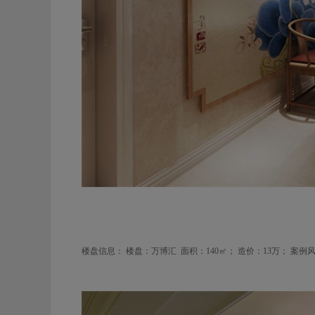
楼盘信息：
楼盘：万博汇
面积：140
㎡； 造价：
13
万； 案例