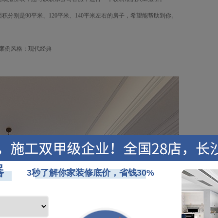
积分别是90
平米、
120
平米、
140
平米左右的房子
，希望能帮助到你。
 案例风格：现代经典