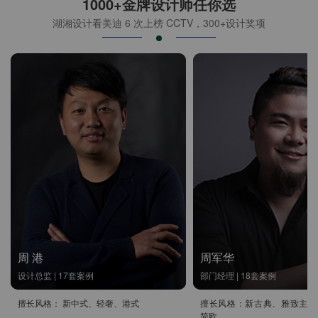
1000+金牌设计师任你选
湖湘设计看美迪 6 次上榜 CCTV，300+设计奖项
周 港
周军华
设计总监 | 17套案例
部门经理 | 18套案例
擅长风格： 新中式、轻奢、港式
擅长风格：新古典、雅致主义
简欧