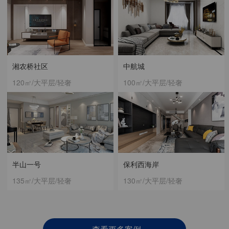
湘农桥社区
中航城
120㎡/大平层/轻奢
100㎡/大平层/轻奢
半山一号
保利西海岸
135㎡/大平层/轻奢
130㎡/大平层/轻奢