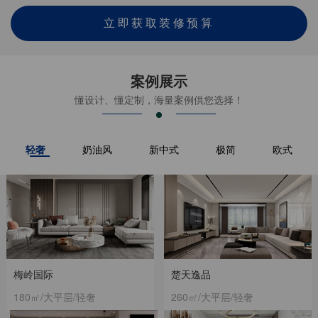
立即获取装修预算
案例展示
懂设计、懂定制，海量案例供您选择！
轻奢
奶油风
新中式
极简
欧式
梅岭国际
楚天逸品
180㎡/大平层/轻奢
260㎡/大平层/轻奢