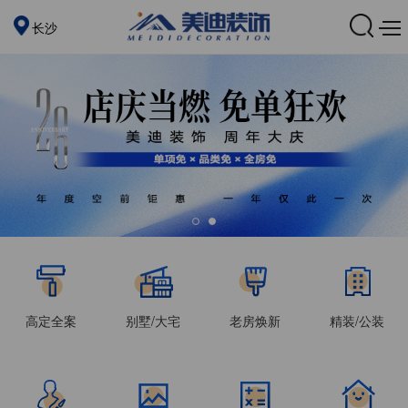
长沙
高定全案
别墅/大宅
老房焕新
精装/公装