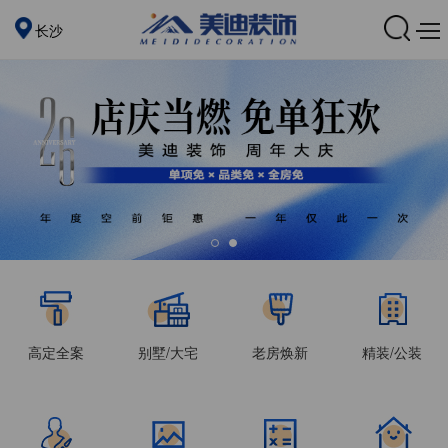
长沙
高定全案
别墅/大宅
老房焕新
精装/公装