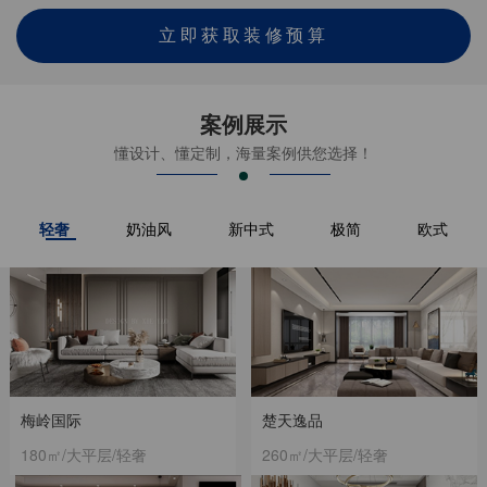
立即获取装修预算
案例展示
懂设计、懂定制，海量案例供您选择！
轻奢
奶油风
新中式
极简
欧式
梅岭国际
楚天逸品
180㎡/大平层/轻奢
260㎡/大平层/轻奢