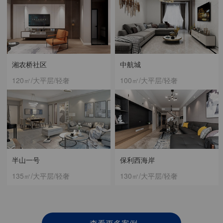
湘农桥社区
中航城
120㎡/大平层/轻奢
100㎡/大平层/轻奢
半山一号
保利西海岸
135㎡/大平层/轻奢
130㎡/大平层/轻奢