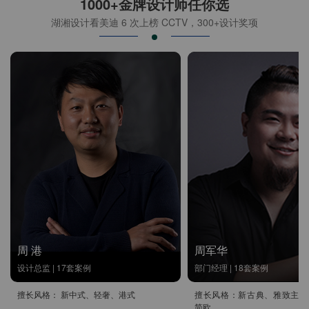
1000+金牌设计师任你选
湖湘设计看美迪 6 次上榜 CCTV，300+设计奖项
周 港
周军华
设计总监 | 17套案例
部门经理 | 18套案例
擅长风格： 新中式、轻奢、港式
擅长风格：新古典、雅致主义
简欧