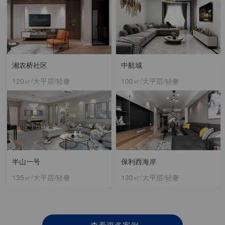
湘农桥社区
中航城
120㎡/大平层/轻奢
100㎡/大平层/轻奢
半山一号
保利西海岸
135㎡/大平层/轻奢
130㎡/大平层/轻奢