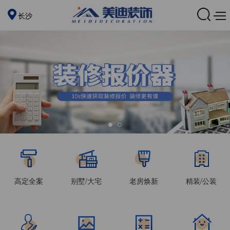
长沙
高定全案
别墅/大宅
老房焕新
精装/公装