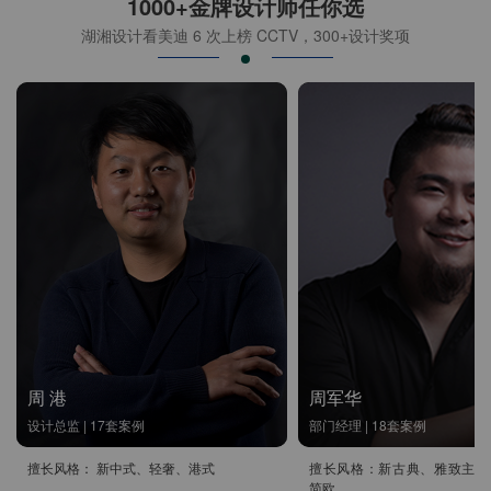
1000+金牌设计师任你选
湖湘设计看美迪 6 次上榜 CCTV，300+设计奖项
周 港
周军华
设计总监 | 17套案例
部门经理 | 18套案例
擅长风格： 新中式、轻奢、港式
擅长风格：新古典、雅致主义
简欧