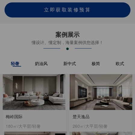
立即获取装修预算
案例展示
懂设计、懂定制，海量案例供您选择！
轻奢
奶油风
新中式
极简
欧式
梅岭国际
楚天逸品
180㎡/大平层/轻奢
260㎡/大平层/轻奢