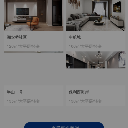
湘农桥社区
中航城
120㎡/大平层/轻奢
100㎡/大平层/轻奢
半山一号
保利西海岸
135㎡/大平层/轻奢
130㎡/大平层/轻奢