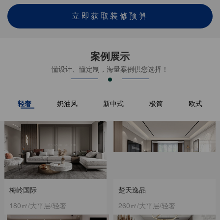
立即获取装修预算
案例展示
懂设计、懂定制，海量案例供您选择！
轻奢
奶油风
新中式
极简
欧式
梅岭国际
楚天逸品
180㎡/大平层/轻奢
260㎡/大平层/轻奢