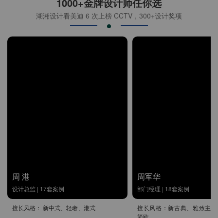
1000+金牌设计师任你选
湖湘设计看美迪 6 次上榜 CCTV，300+设计奖项
周 港
周军华
设计总监 | 17套案例
部门经理 | 18套案例
擅长风格： 新中式、轻奢、港式
擅长风格：新古典、雅致主义
简欧