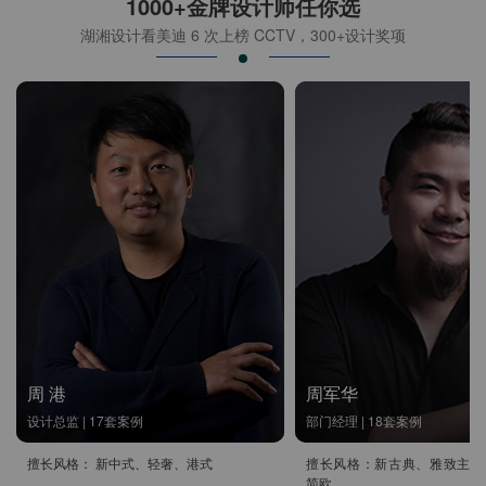
1000+金牌设计师任你选
湖湘设计看美迪 6 次上榜 CCTV，300+设计奖项
周 港
周军华
设计总监 | 17套案例
部门经理 | 18套案例
擅长风格： 新中式、轻奢、港式
擅长风格：新古典、雅致主义
简欧