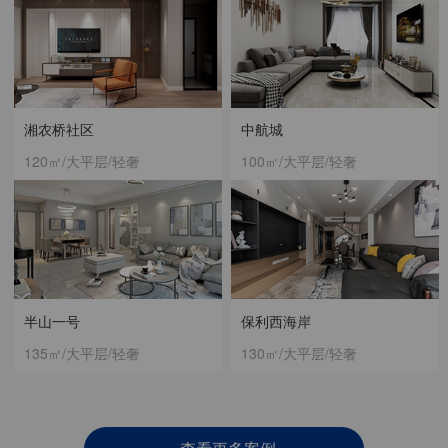
湘农桥社区
中航城
120㎡/大平层/轻奢
100㎡/大平层/轻奢
半山一号
保利西海岸
135㎡/大平层/轻奢
130㎡/大平层/轻奢