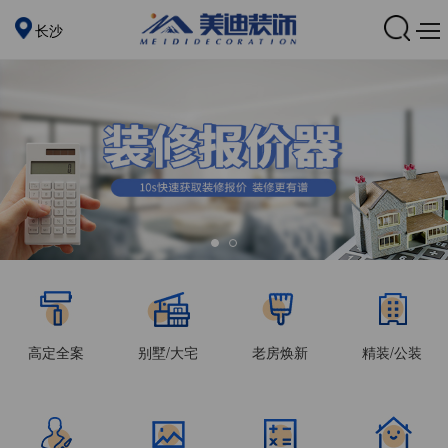
长沙
高定全案
别墅/大宅
老房焕新
精装/公装