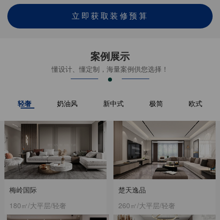
立即获取装修预算
案例展示
懂设计、懂定制，海量案例供您选择！
轻奢
奶油风
新中式
极简
欧式
梅岭国际
楚天逸品
180㎡/大平层/轻奢
260㎡/大平层/轻奢