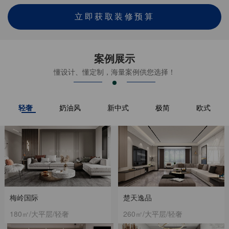
立即获取装修预算
案例展示
懂设计、懂定制，海量案例供您选择！
轻奢
奶油风
新中式
极简
欧式
梅岭国际
楚天逸品
180㎡/大平层/轻奢
260㎡/大平层/轻奢