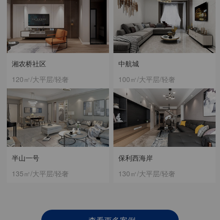
湘农桥社区
中航城
120㎡/大平层/轻奢
100㎡/大平层/轻奢
半山一号
保利西海岸
135㎡/大平层/轻奢
130㎡/大平层/轻奢