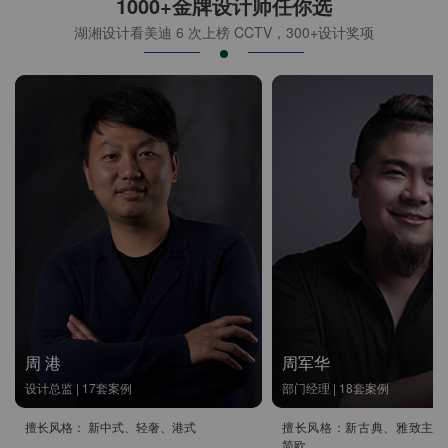
1000+金牌设计师任你选
湖湘设计看美迪 6 次上榜 CCTV，300+设计奖项
周 港
周军华
设计总监 | 17套案例
部门经理 | 18套案例
擅长风格： 新中式、轻奢、港式
擅长风格：新古典、雅致主义
简欧