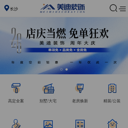
长沙
高定全案
别墅/大宅
老房焕新
精装/公装