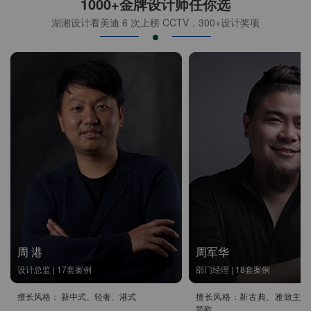
1000+金牌设计师任你选
湖湘设计看美迪 6 次上榜 CCTV，300+设计奖项
周 港
周军华
设计总监 | 17套案例
部门经理 | 18套案例
擅长风格： 新中式、轻奢、港式
擅长风格：新古典、雅致主义
简欧