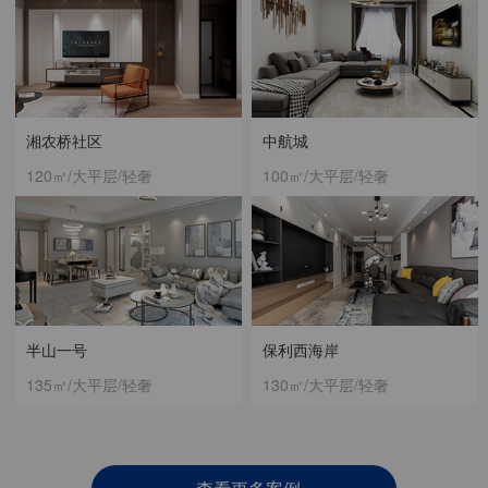
湘农桥社区
中航城
120㎡/大平层/轻奢
100㎡/大平层/轻奢
半山一号
保利西海岸
135㎡/大平层/轻奢
130㎡/大平层/轻奢