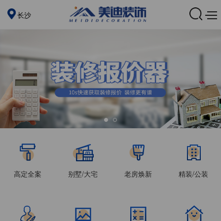
长沙
高定全案
别墅/大宅
老房焕新
精装/公装