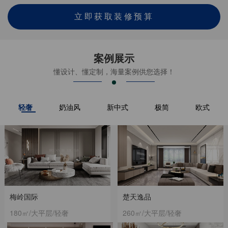
立即获取装修预算
案例展示
懂设计、懂定制，海量案例供您选择！
轻奢
奶油风
新中式
极简
欧式
梅岭国际
楚天逸品
180㎡/大平层/轻奢
260㎡/大平层/轻奢