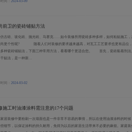
布时间：
2024-03-09
尚前卫的瓷砖铺贴方法
古砖、玻化砖、抛光砖、马赛克……如今装修所用瓷砖多种多样，如何粘贴施工，
时尚更个性呢? 随着人们对装修的要求越来越高，对瓦工工艺要求也更有品位，
很多种瓷砖铺贴法，下面三种常用方法，看看哪个更适合您。 首先，瓷砖黏着剂法
叫干贴法，是一种新…
布时间：
2024-03-02
修施工时油漆涂料需注意的17个问题
居装修中要粉刷一次墙面也是一件非常不容易的事情，所以在使用油漆涂料的时候
一些细节，以保证涂料的持久耐用，免得为以后的家居生活带来不必要的麻烦。家庭装