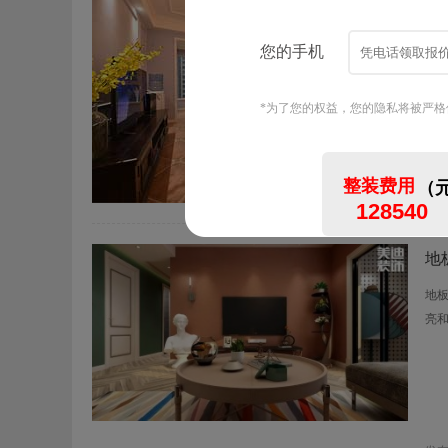
水
装
了
发
地
地
亮