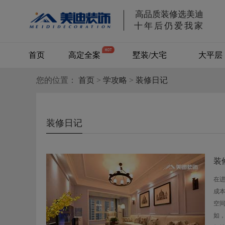
高品质装修选美迪
十年后仍爱我家
首页
高定全案
墅装/大宅
大平层
您的位置：
首页
>
学攻略
>
别墅/大宅
装修日记
装修日记
装
在
成
空
如