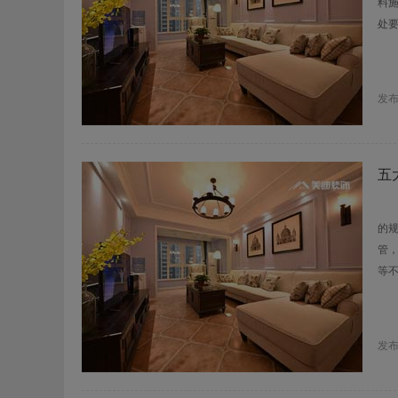
料
处
发
五
第
的
管
等
发