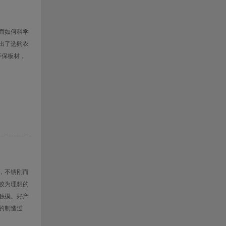
而如何科学
出了选购衣
环保板材，
，不锈刚而
较为理想的
触摸。好产
的制造过