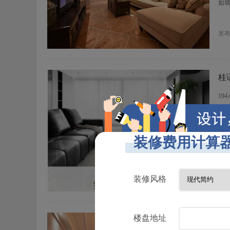
如
发
桂
19
丨美
设计
分
区
发
插