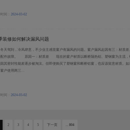
布时间：
2024-03-02
季装修如何解决漏风问题
天驾到，冷风肆意，不少业主感觉窗户有漏风的问题。窗户漏风起因有三：材质差
、配件故障。 原因一：材质差 现在的窗户材质以断桥隔热铝、塑钢窗为主流，
经因其密封性能差逐步被淘汰。但即便购买了塑钢窗和断桥铝窗，也应该留意材质。如
，窗户使用两三…
布时间：
2024-03-02
2
3
4
5
下一页
... 804