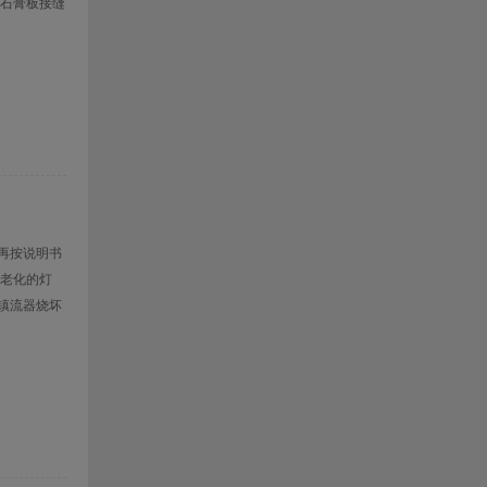
石膏板接缝
再按说明书
老化的灯
镇流器烧坏