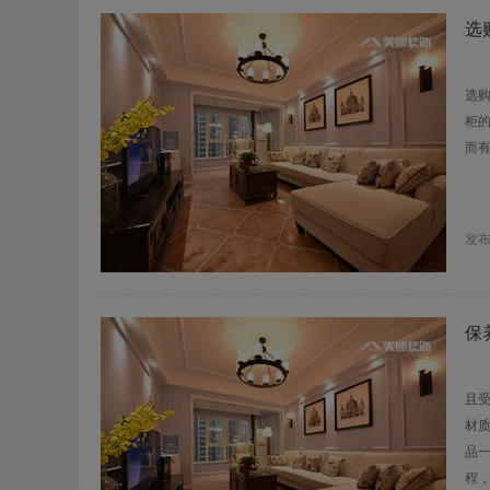
选
从
选
柜
而
发
保
木
且
材
品
程