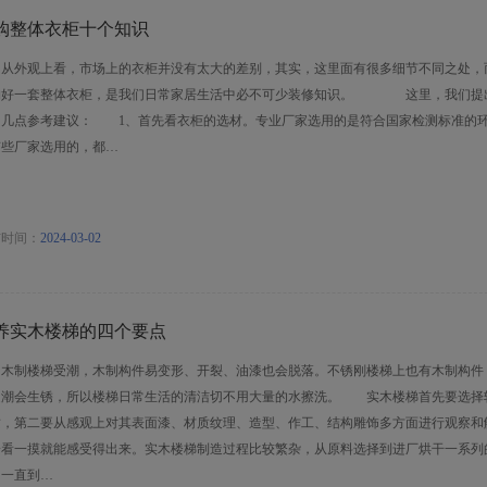
购整体衣柜十个知识
外观上看，市场上的衣柜并没有太大的差别，其实，这里面有很多细节不同之处，
购好一套整体衣柜，是我们日常家居生活中必不可少装修知识。 这里，我们提
的几点参考建议： 1、首先看衣柜的选材。专业厂家选用的是符合国家检测标准的
有些厂家选用的，都…
布时间：
2024-03-02
养实木楼梯的四个要点
制楼梯受潮，木制构件易变形、开裂、油漆也会脱落。不锈刚楼梯上也有木制构件
受潮会生锈，所以楼梯日常生活的清洁切不用大量的水擦洗。 实木楼梯首先要选择
质，第二要从感观上对其表面漆、材质纹理、造型、作工、结构雕饰多方面进行观察和
一看一摸就能感受得出来。实木楼梯制造过程比较繁杂，从原料选择到进厂烘干一系列
，一直到…