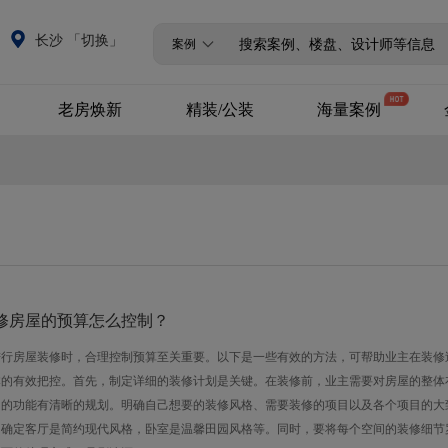
长沙 「切换」
案例
老房焕新
精装/公装
海量案例
全改/局改
精装升级
设计案例
商业公装
720°全景案例
VR全景案例
修房屋的预算怎么控制？
进行房屋装修时，合理控制预算至关重要。以下是一些有效的方法，可帮助业主在装修
本的有效把控。首先，制定详细的装修计划是关键。在装修前，业主需要对房屋的整体
间的功能有清晰的规划。明确自己想要的装修风格、需要装修的项目以及各个项目的大
，确定客厅是简约现代风格，卧室是温馨田园风格等。同时，要将每个空间的装修细节