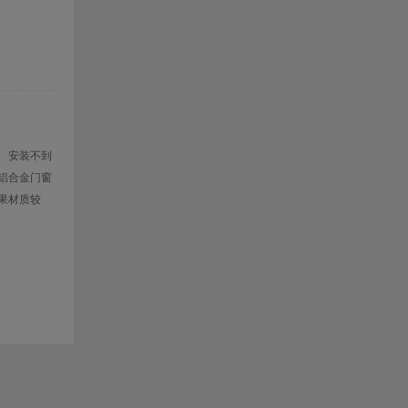
、安装不到
铝合金门窗
果材质较