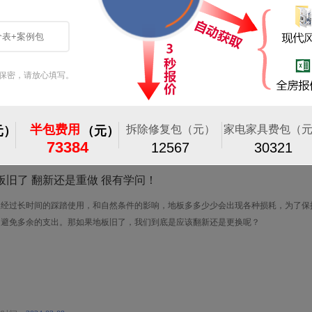
电装修是家装的重要一环，关系到用电安全，在装修时一定要注意接线规范。前不久有
修新房时，自己接完电线后竟出现了火花，吓得赶紧叫电工师傅来看看，结果发现原来
，究竟是怎么回事呢？
布时间：
2025-11-16
板旧了 翻新还是重做 很有学问！
板经过长时间的踩踏使用，和自然条件的影响，地板多多少少会出现各种损耗，为了保
和避免多余的支出。那如果地板旧了，我们到底是应该翻新还是更换呢？