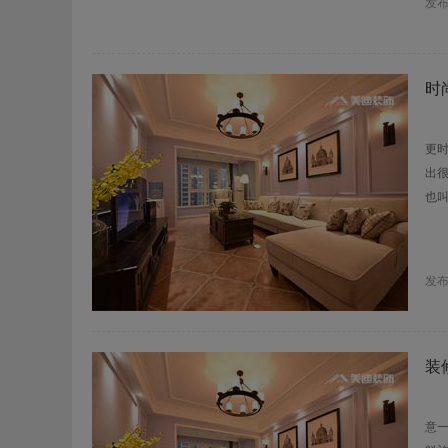
发
时
仿
更
出
也
发
装
家
意