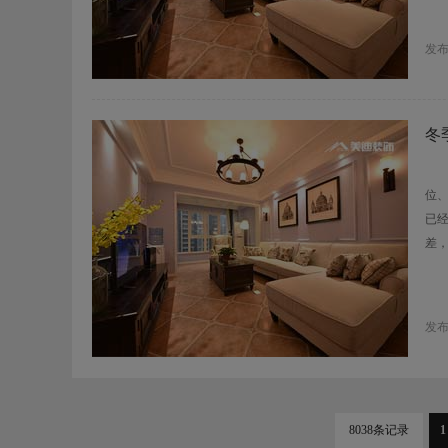
发
冬
冬
位
已
差
发
8038条记录
1