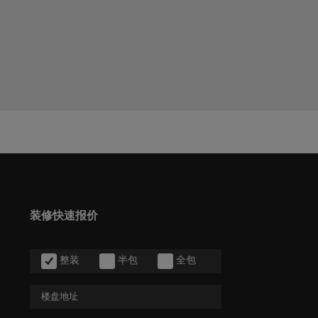
装修快速报价
整装
半包
全包