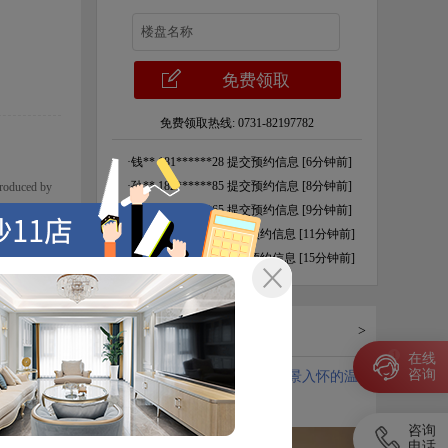
免费领取热线:
0731-82197782
·
钱** 181******28 提交预约信息 [6分钟前]
·
孙** 182******85 提交预约信息 [8分钟前]
uced by
·
李** 137******65 提交预约信息 [9分钟前]
 一体化”
·
方** 158******49 提交预约信息 [11分钟前]
的开阔感充
·
胡** 177******46 提交预约信息 [15分钟前]
划分功能
·
曹** 136******08 提交预约信息 [30分钟前]
·
赵** 172******13 提交预约信息 [45分钟前]
热门家装案例
·
郑** 137******65 提交预约信息 [60分钟前]
>
·
张** 153******21 提交预约信息 [2分钟前]
1
在线
咨询
1、山湖郡240平全案设计丨揽景入怀的温
·
李** 155******94 提交预约信息 [3分钟前]
·
王** 150******46 提交预约信息 [4分钟前]
润美学
·
吴** 135******08 提交预约信息 [4分钟前]
咨询
电话