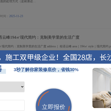
墙面的处理方式（是刷漆还…
布时间：
2025-11-23
语云峰194㎡现代简约：克制美学里的生活广度
4㎡现代简约：克制美学里的生活广度 address｜ 桂语云峰 area｜194㎡ style｜现代简约 prod
迪装饰 高定全案 空间构造：无界布局，释放尺度优势 打破传统墙体桎梏，采用 “LDK
串联客厅、餐厅与厨房，视线从入户直抵阳台，无阻隔动线适配多人互动，让 194㎡
释放。同时借悬浮吊顶的层次划分、矮柜与地台的隐形收纳，在保持简洁的前提下清晰
，既规避大空间的空旷感，又让每处角落承载实用价值。
布时间：
2025-11-23
座线和照明线为何不能走一路？美迪装饰来解释