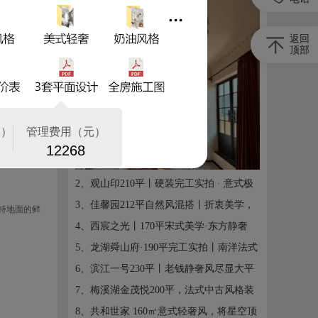
·
周** 185******66 提交预约信息 [5分钟前]
业主说家里
是线插错
返回
顶部
2、观山印210平丨硬装完工实拍 · 意式极
简
3、佳馨园212平自然风混搭丨折衷美学，
持地面的鲜
光影艺 ...
4、西宸之光丨170平宋式美学·东方静奢
5、龙湖舜山府·190平完工实拍丨南洋法式
混搭
6、滨江一号230平丨老钱静奢风尽显大平
层格调
7、梅溪湖金茂悦200平，法式中古风格装
修案例 ...
8、共和世家 160㎡意式轻奢风，将星空顶