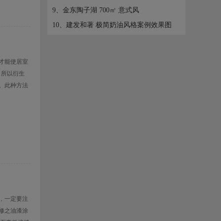
带回家
9、金东陶子湖 700㎡ 意式风
10、建发和著 极简奶油风格案例效果图
才能使居室
所以衍生
。此种方法
，一定要注
修之油漆涂