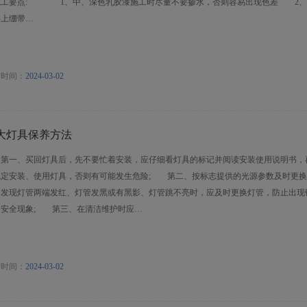
施工要点: 1、中、深色乳胶漆施工时尽量不要掺水，否则容易出现色差 2、
要上绷带…
布时间：
2024-03-02
大灯具保养方法
一、买回灯具后，先不要忙着安装，应仔细看灯具的标记并阅读安装使用说明书，
规定安装、使用灯具，否则有可能发生危险; 第二、按标志提供的光源参数及时更换
，发现灯管两端发红、灯管发黑或有黑影、灯管跳不亮时，应及时更换灯管，防止出现
不安全现象; 第三、在清洁维护时应…
布时间：
2024-03-02