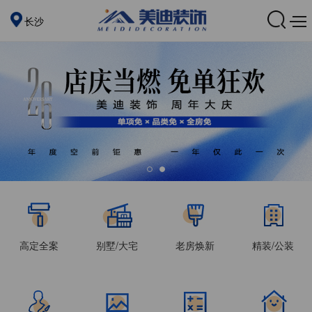
长沙
高定全案
别墅/大宅
老房焕新
精装/公装