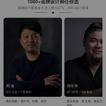
1000+金牌设计师任你选
湖湘设计看美迪 6 次上榜 CCTV，300+设计奖项
周 港
周军华
设计总监 | 17套案例
部门经理 | 18套案例
擅长风格： 新中式、轻奢、港式
擅长风格：新古典、雅致主义
简欧