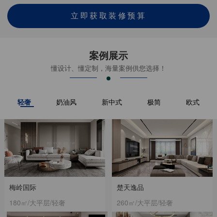
立即获取装修预算
案例展示
懂设计、懂定制，海量案例供您选择！
轻奢
奶油风
新中式
极简
欧式
梅岭国际
楚天逸品
180㎡/大平层/轻奢
260㎡/大平层/轻奢