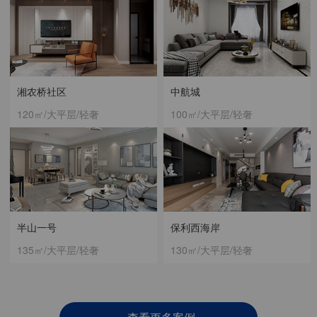
湘农桥社区
中航城
120㎡/大平层/轻奢
100㎡/大平层/轻奢
半山一号
保利西海岸
135㎡/大平层/轻奢
130㎡/大平层/轻奢