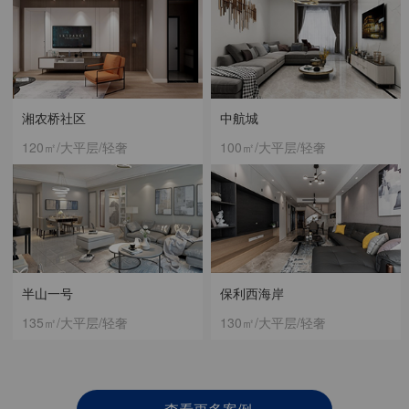
湘农桥社区
中航城
120㎡/大平层/轻奢
100㎡/大平层/轻奢
半山一号
保利西海岸
135㎡/大平层/轻奢
130㎡/大平层/轻奢