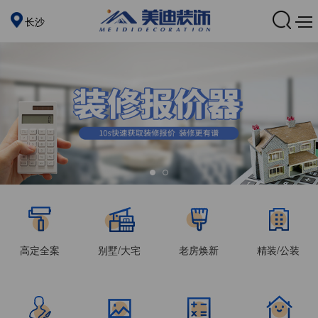
长沙
高定全案
别墅/大宅
老房焕新
精装/公装