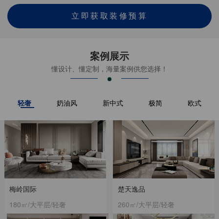
立即获取装修预算
案例展示
懂设计、懂定制，海量案例供您选择！
轻奢
奶油风
新中式
极简
欧式
梅岭国际
楚天逸品
180㎡/大平层/轻奢
260㎡/大平层/轻奢