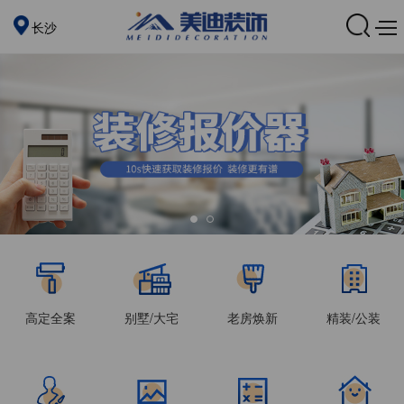
长沙
高定全案
别墅/大宅
老房焕新
精装/公装