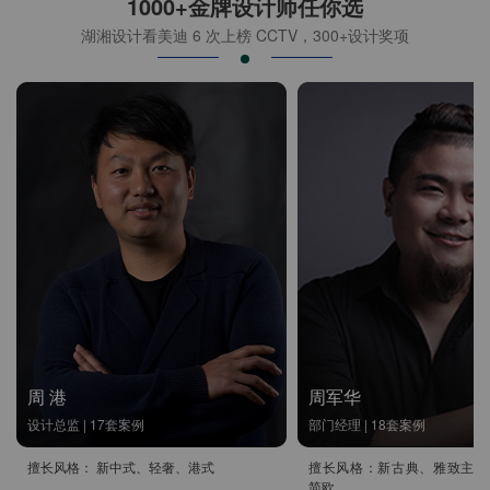
1000+金牌设计师任你选
湖湘设计看美迪 6 次上榜 CCTV，300+设计奖项
周 港
周军华
设计总监 | 17套案例
部门经理 | 18套案例
擅长风格： 新中式、轻奢、港式
擅长风格：新古典、雅致主义
简欧