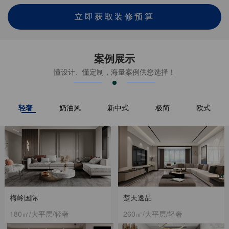
立即获取装修预算
案例展示
懂设计、懂定制，海量案例供您选择！
轻奢
奶油风
新中式
极简
欧式
梅岭国际
楚天逸品
180㎡/大平层/轻奢
260㎡/大平层/轻奢