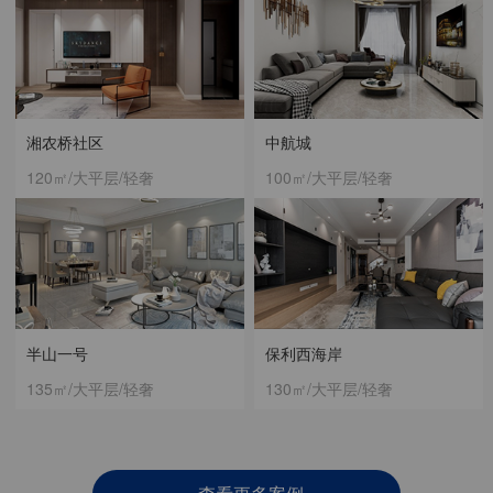
湘农桥社区
中航城
120㎡/大平层/轻奢
100㎡/大平层/轻奢
半山一号
保利西海岸
135㎡/大平层/轻奢
130㎡/大平层/轻奢