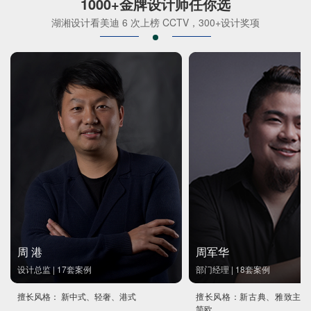
1000+金牌设计师任你选
湖湘设计看美迪 6 次上榜 CCTV，300+设计奖项
周 港
周军华
设计总监 | 17套案例
部门经理 | 18套案例
擅长风格： 新中式、轻奢、港式
擅长风格：新古典、雅致主义
简欧