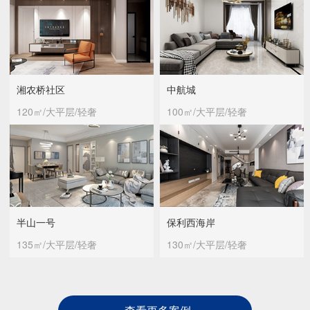
湘农桥社区
中航城
120㎡/大平层/轻奢
100㎡/大平层/轻奢
半山一号
保利西海岸
135㎡/大平层/轻奢
130㎡/大平层/轻奢