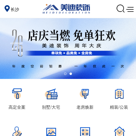
长沙
高定全案
别墅/大宅
老房焕新
精装/公装