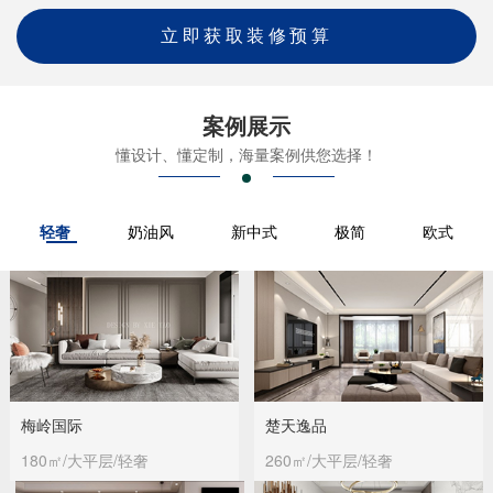
立即获取装修预算
案例展示
懂设计、懂定制，海量案例供您选择！
轻奢
奶油风
新中式
极简
欧式
梅岭国际
楚天逸品
180㎡/大平层/轻奢
260㎡/大平层/轻奢