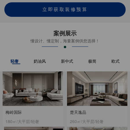
立即获取装修预算
案例展示
懂设计、懂定制，海量案例供您选择！
轻奢
奶油风
新中式
极简
欧式
梅岭国际
楚天逸品
180㎡/大平层/轻奢
260㎡/大平层/轻奢