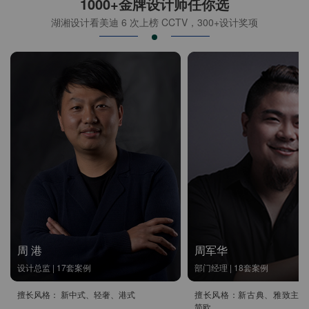
1000+金牌设计师任你选
湖湘设计看美迪 6 次上榜 CCTV，300+设计奖项
周 港
周军华
设计总监 | 17套案例
部门经理 | 18套案例
擅长风格： 新中式、轻奢、港式
擅长风格：新古典、雅致主义
简欧