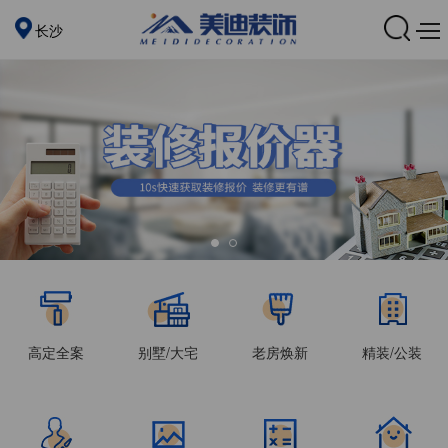
长沙
高定全案
别墅/大宅
老房焕新
精装/公装