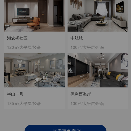
湘农桥社区
中航城
120㎡/大平层/轻奢
100㎡/大平层/轻奢
半山一号
保利西海岸
135㎡/大平层/轻奢
130㎡/大平层/轻奢