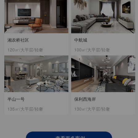
湘农桥社区
中航城
120㎡/大平层/轻奢
100㎡/大平层/轻奢
半山一号
保利西海岸
135㎡/大平层/轻奢
130㎡/大平层/轻奢