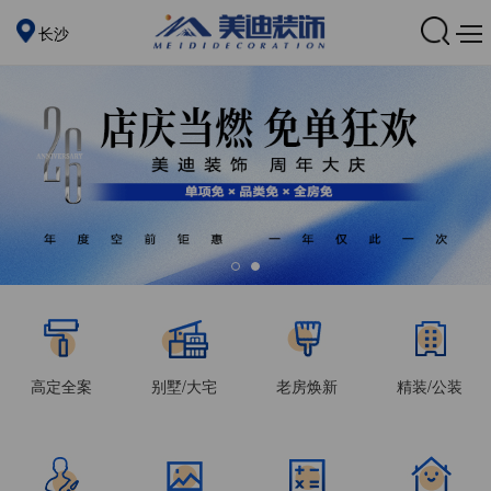
长沙
高定全案
别墅/大宅
老房焕新
精装/公装