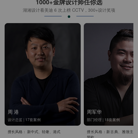
1000+金牌设计师任你选
湖湘设计看美迪 6 次上榜 CCTV，300+设计奖项
周 港
周军华
设计总监 | 17套案例
部门经理 | 18套案例
擅长风格： 新中式、轻奢、港式
擅长风格：新古典、雅致主义
简欧