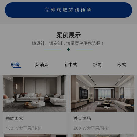
立即获取装修预算
案例展示
懂设计、懂定制，海量案例供您选择！
轻奢
奶油风
新中式
极简
欧式
梅岭国际
楚天逸品
180㎡/大平层/轻奢
260㎡/大平层/轻奢