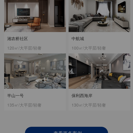
湘农桥社区
中航城
120㎡/大平层/轻奢
100㎡/大平层/轻奢
半山一号
保利西海岸
135㎡/大平层/轻奢
130㎡/大平层/轻奢