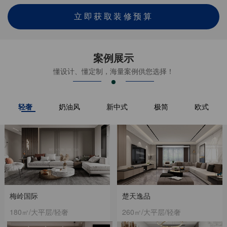
立即获取装修预算
案例展示
懂设计、懂定制，海量案例供您选择！
轻奢
奶油风
新中式
极简
欧式
梅岭国际
楚天逸品
180㎡/大平层/轻奢
260㎡/大平层/轻奢