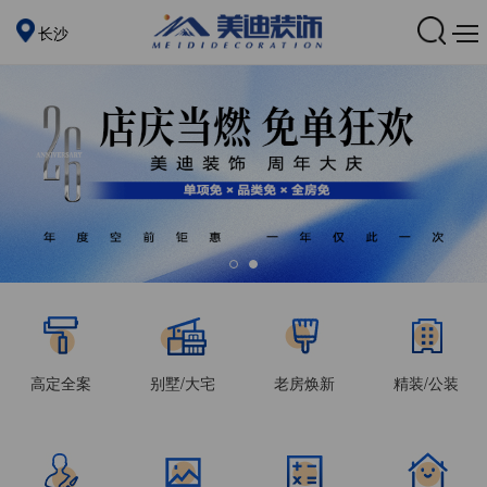
长沙
高定全案
别墅/大宅
老房焕新
精装/公装