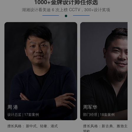
1000+金牌设计师任你选
湖湘设计看美迪 6 次上榜 CCTV，300+设计奖项
周 港
周军华
设计总监 | 17套案例
部门经理 | 18套案例
擅长风格： 新中式、轻奢、港式
擅长风格：新古典、雅致主义
简欧