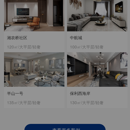
湘农桥社区
中航城
120㎡/大平层/轻奢
100㎡/大平层/轻奢
半山一号
保利西海岸
135㎡/大平层/轻奢
130㎡/大平层/轻奢