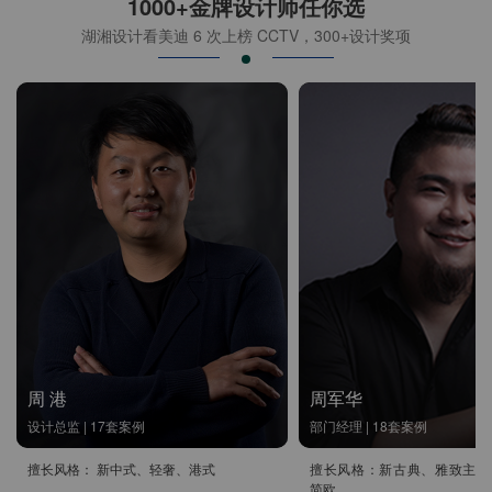
1000+金牌设计师任你选
湖湘设计看美迪 6 次上榜 CCTV，300+设计奖项
周 港
周军华
设计总监 | 17套案例
部门经理 | 18套案例
擅长风格： 新中式、轻奢、港式
擅长风格：新古典、雅致主义
简欧