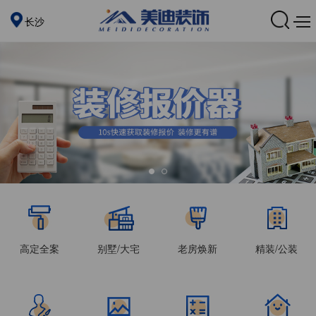
长沙
高定全案
别墅/大宅
老房焕新
精装/公装