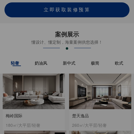
立即获取装修预算
案例展示
懂设计、懂定制，海量案例供您选择！
轻奢
奶油风
新中式
极简
欧式
梅岭国际
楚天逸品
180㎡/大平层/轻奢
260㎡/大平层/轻奢