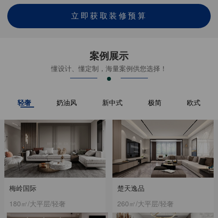
立即获取装修预算
案例展示
懂设计、懂定制，海量案例供您选择！
轻奢
奶油风
新中式
极简
欧式
梅岭国际
楚天逸品
180㎡/大平层/轻奢
260㎡/大平层/轻奢