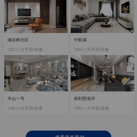
湘农桥社区
中航城
120㎡/大平层/轻奢
100㎡/大平层/轻奢
半山一号
保利西海岸
135㎡/大平层/轻奢
130㎡/大平层/轻奢