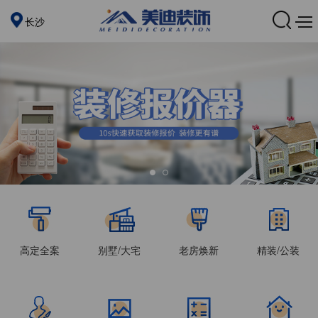
长沙
高定全案
别墅/大宅
老房焕新
精装/公装