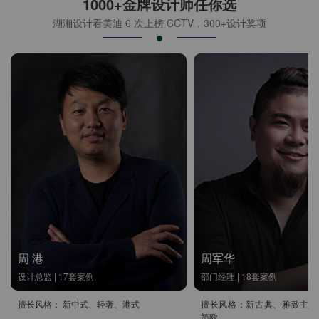
1000+金牌设计师任你选
湖湘设计看美迪 6 次上榜 CCTV，300+设计奖项
周 港
周军华
设计总监 | 17套案例
部门经理 | 18套案例
擅长风格： 新中式、轻奢、港式
擅长风格：新古典、雅致主义
简欧