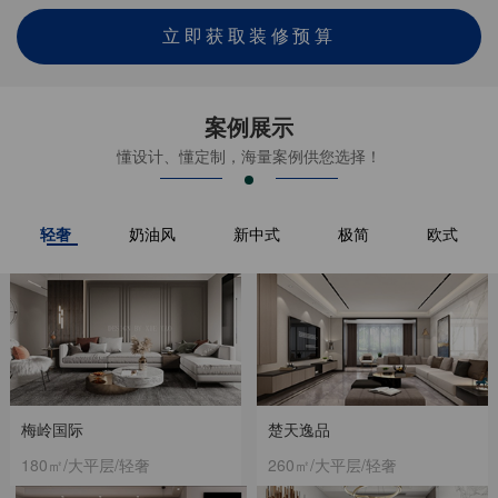
立即获取装修预算
案例展示
懂设计、懂定制，海量案例供您选择！
轻奢
奶油风
新中式
极简
欧式
梅岭国际
楚天逸品
180㎡/大平层/轻奢
260㎡/大平层/轻奢