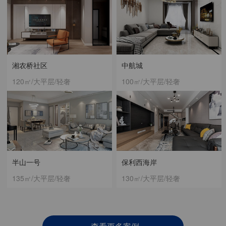
湘农桥社区
中航城
120㎡/大平层/轻奢
100㎡/大平层/轻奢
半山一号
保利西海岸
135㎡/大平层/轻奢
130㎡/大平层/轻奢