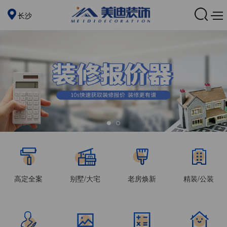
长沙
高定全案
别墅/大宅
老房焕新
精装/公装