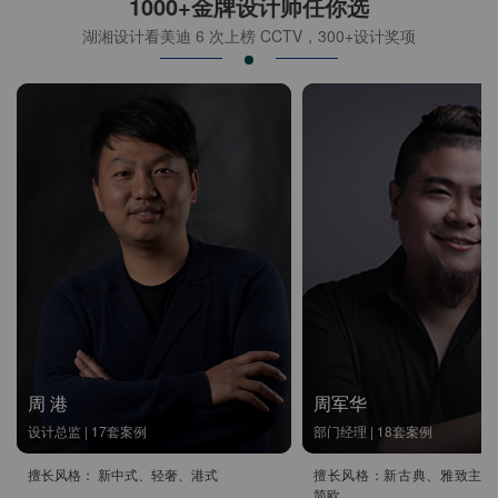
1000+金牌设计师任你选
湖湘设计看美迪 6 次上榜 CCTV，300+设计奖项
周 港
周军华
设计总监 | 17套案例
部门经理 | 18套案例
擅长风格： 新中式、轻奢、港式
擅长风格：新古典、雅致主义
简欧