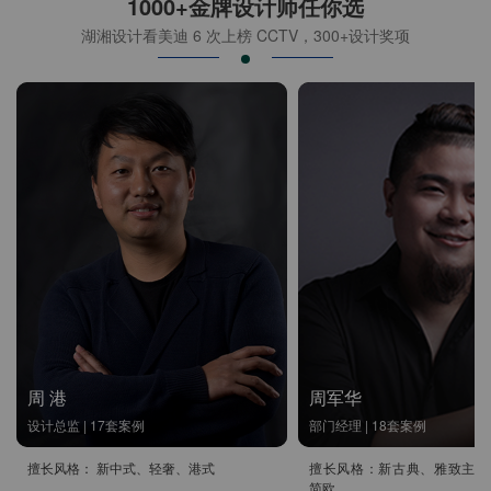
1000+金牌设计师任你选
湖湘设计看美迪 6 次上榜 CCTV，300+设计奖项
周 港
周军华
设计总监 | 17套案例
部门经理 | 18套案例
擅长风格： 新中式、轻奢、港式
擅长风格：新古典、雅致主义
简欧