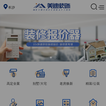
长沙
高定全案
别墅/大宅
老房焕新
精装/公装