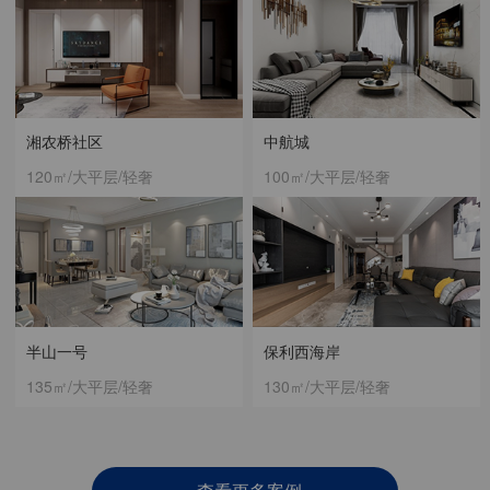
湘农桥社区
中航城
120㎡/大平层/轻奢
100㎡/大平层/轻奢
半山一号
保利西海岸
135㎡/大平层/轻奢
130㎡/大平层/轻奢