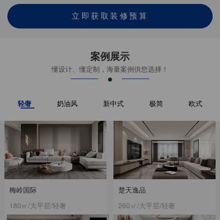
立即获取装修预算
案例展示
懂设计、懂定制，海量案例供您选择！
轻奢
奶油风
新中式
极简
欧式
梅岭国际
楚天逸品
180㎡/大平层/轻奢
260㎡/大平层/轻奢