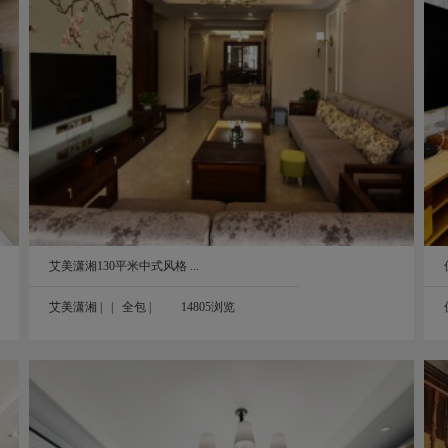
保利香槟国际88平米美式混搭风实景图
88㎡
艾美潇湘130平米中式风格 ...
艾美潇湘
| |
全包
|
14805浏览