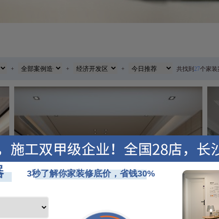
+
+
+
共找到
27
个家装
艾美潇湘280平米现代欧式风格实景图
280㎡