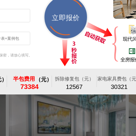
艾美潇湘220平米新中式风 ...
艾美潇湘
| |
半包
|
16164浏览
五矿万镜园169平米现代轻奢风格装修案例效 ...