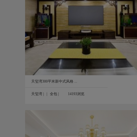
实拍图
艾美潇湘130平米中式风格装修案例实拍图
130㎡
天玺湾300平米新中式风格 ...
天玺湾
| |
全包
|
14193浏览