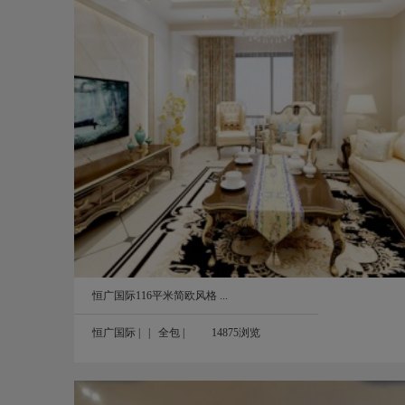
效果图
湖湘奥林匹克花园89平米北欧混搭风格装修 ..
89㎡
恒广国际116平米简欧风格 ...
恒广国际
| |
全包
|
14875浏览