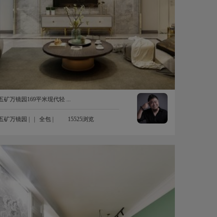
五矿万镜园169平米现代轻 ...
五矿万镜园
| |
全包
|
15525浏览