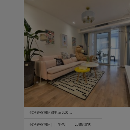
实拍图
碧桂园800平美式风装修案例图
800㎡
保利香槟国际88平ins风装 ...
保利香槟国际
| |
半包
|
20888浏览