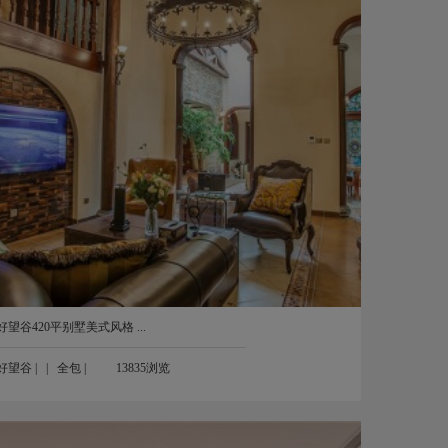
好望谷420平别墅美式风格 ...
好望谷
| |
全包
|
13835浏览