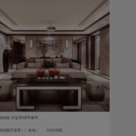
碧桂园·天玺湾300平新中 ...
碧桂园天玺湾
| |
全包
|
23162浏览