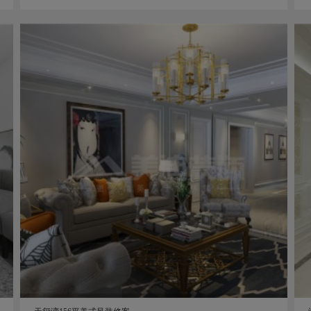
海德公园135平简欧风装修案例图
135㎡