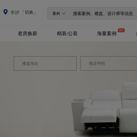
长沙 「切换」
案例
老房焕新
精装/公装
海量案例
全改/局改
精装升级
设计案例
商业公装
720°全景案例
VR全景案例