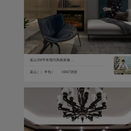
300㎡
蓝山300平米现代风格装修 ...
蓝山
| |
半包
|
16847浏览