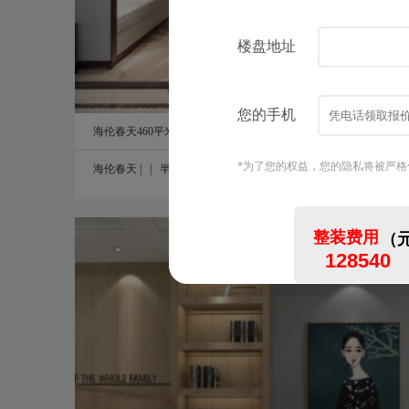
海伦春天460平米中式风格 ...
海伦春天
| |
半包
|
20314浏览
图
万境蓝山300平米欧式轻奢风格装修效果图