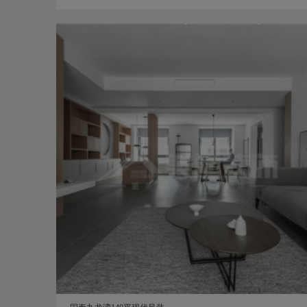
例图
天玺湾156平美式风装修案例图
156㎡