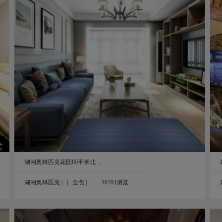
.
好望谷420平别墅美式风格装修案例实拍图
420㎡
湖湘奥林匹克花园89平米北 ...
湖湘奥林匹克
| |
全包
|
10703浏览