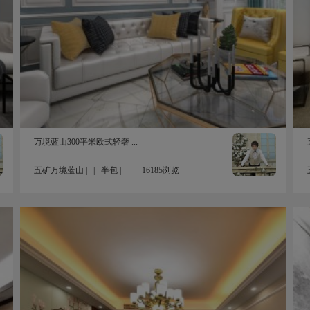
169㎡
万境蓝山300平米欧式轻奢 ...
五矿万境蓝山
| |
半包
|
16185浏览