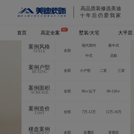
高品质装修选美迪
十年后仍爱我家
首页
高定全案
墅装/大宅
大平层
现代简约
新中式
案例风格
别墅/大宅
全部
STYLE
中式
北欧
案例户型
全部
小户型
二室
三室
HUXING
案例面积
全部
90㎡以下
90-120㎡
ACREAGE
案例造价
全部
7万-12万
12万-16万
COST
楼盘案例
全部
岳麓区
芙蓉区
PROPERTY