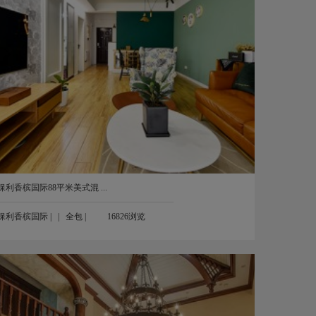
保利香槟国际88平米美式混 ...
保利香槟国际
| |
全包
|
16826浏览