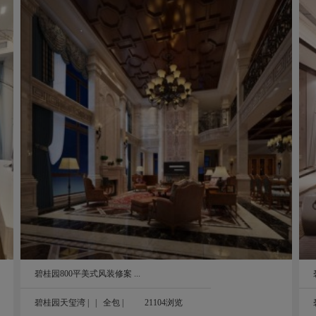
碧桂园·天玺湾300平新中式风装修案例图
300㎡
碧桂园800平美式风装修案 ...
碧桂园天玺湾
| |
全包
|
21104浏览