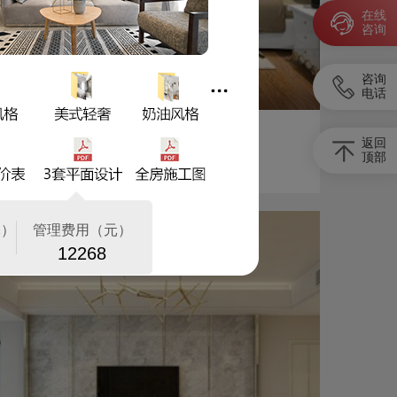
1
在线
咨询
咨询
电话
艾美潇湘280平米现代欧式 ...
返回
顶部
艾美潇湘
| |
全包
|
18713浏览