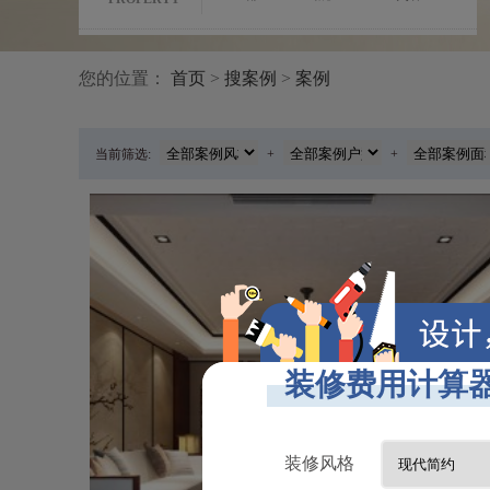
您的位置：
首页
>
搜案例
>
案例
当前筛选:
+
+
果图
艾美潇湘220平米新中式风格案例图
220㎡