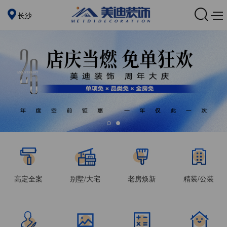
长沙
高定全案
别墅/大宅
老房焕新
精装/公装