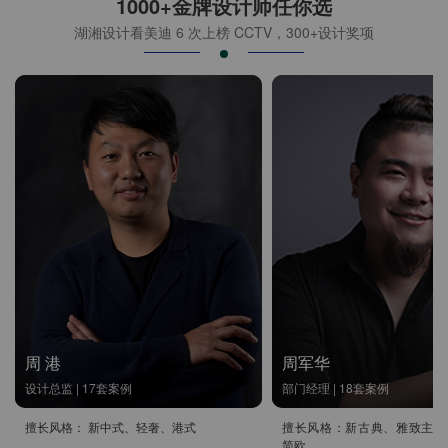
1000+金牌设计师任你选
湖湘设计看美迪 6 次上榜 CCTV，300+设计奖项
周 港
周军华
设计总监 | 17套案例
部门经理 | 18套案例
擅长风格： 新中式、轻奢、港式
擅长风格：新古典、雅致主义
简欧