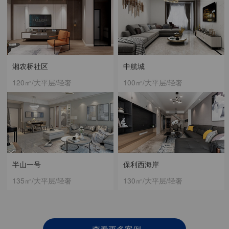
湘农桥社区
中航城
120㎡/大平层/轻奢
100㎡/大平层/轻奢
半山一号
保利西海岸
135㎡/大平层/轻奢
130㎡/大平层/轻奢