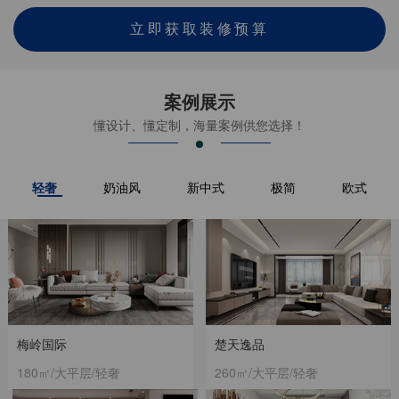
立即获取装修预算
案例展示
懂设计、懂定制，海量案例供您选择！
轻奢
奶油风
新中式
极简
欧式
梅岭国际
楚天逸品
180㎡/大平层/轻奢
260㎡/大平层/轻奢