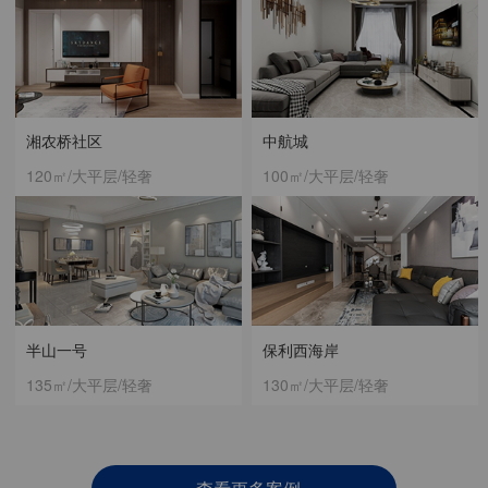
湘农桥社区
中航城
120㎡/大平层/轻奢
100㎡/大平层/轻奢
半山一号
保利西海岸
135㎡/大平层/轻奢
130㎡/大平层/轻奢