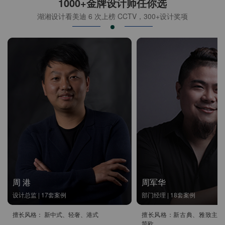
1000+金牌设计师任你选
湖湘设计看美迪 6 次上榜 CCTV，300+设计奖项
周 港
周军华
设计总监 | 17套案例
部门经理 | 18套案例
擅长风格： 新中式、轻奢、港式
擅长风格：新古典、雅致主义
简欧