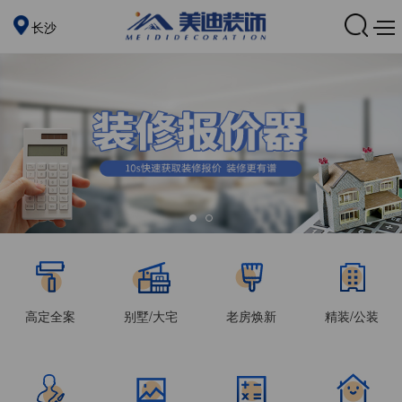
长沙
高定全案
别墅/大宅
老房焕新
精装/公装