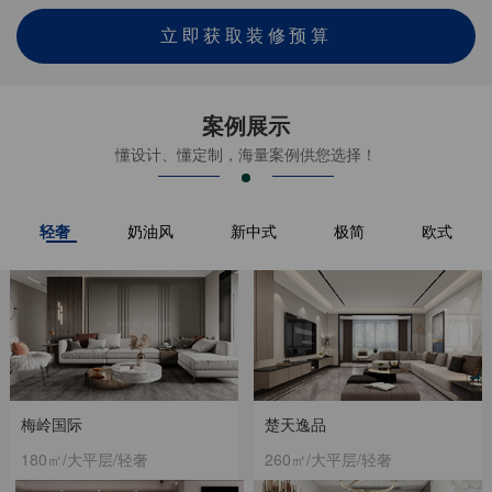
立即获取装修预算
案例展示
懂设计、懂定制，海量案例供您选择！
轻奢
奶油风
新中式
极简
欧式
梅岭国际
楚天逸品
180㎡/大平层/轻奢
260㎡/大平层/轻奢