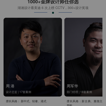
1000+金牌设计师任你选
湖湘设计看美迪 6 次上榜 CCTV，300+设计奖项
周 港
周军华
设计总监 | 17套案例
部门经理 | 18套案例
擅长风格： 新中式、轻奢、港式
擅长风格：新古典、雅致主义
简欧