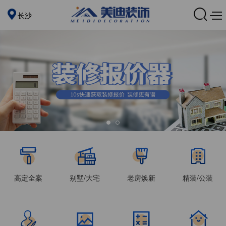
长沙
高定全案
别墅/大宅
老房焕新
精装/公装