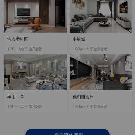
湘农桥社区
中航城
120㎡/大平层/轻奢
100㎡/大平层/轻奢
半山一号
保利西海岸
135㎡/大平层/轻奢
130㎡/大平层/轻奢