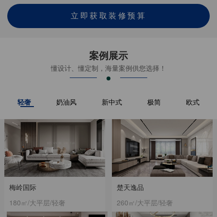
立即获取装修预算
案例展示
懂设计、懂定制，海量案例供您选择！
轻奢
奶油风
新中式
极简
欧式
梅岭国际
楚天逸品
180㎡/大平层/轻奢
260㎡/大平层/轻奢