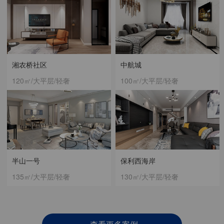
湘农桥社区
中航城
120㎡/大平层/轻奢
100㎡/大平层/轻奢
半山一号
保利西海岸
135㎡/大平层/轻奢
130㎡/大平层/轻奢