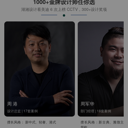
1000+金牌设计师任你选
湖湘设计看美迪 6 次上榜 CCTV，300+设计奖项
周 港
周军华
设计总监 | 17套案例
部门经理 | 18套案例
擅长风格： 新中式、轻奢、港式
擅长风格：新古典、雅致主义
简欧