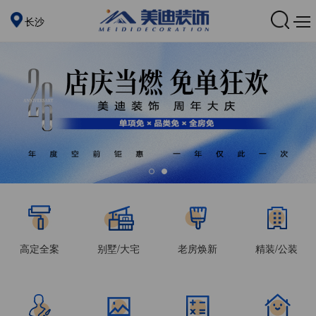
长沙
高定全案
别墅/大宅
老房焕新
精装/公装