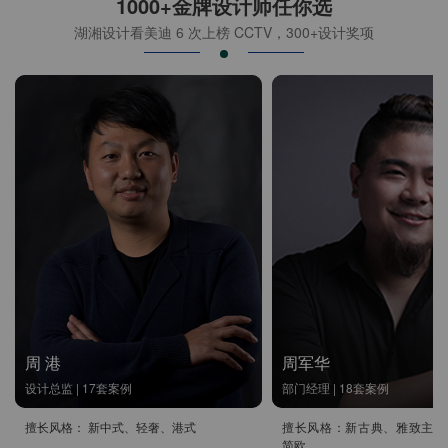
1000+金牌设计师任你选
湖湘设计看美迪 6 次上榜 CCTV，300+设计奖项
周 港
周军华
设计总监 | 17套案例
部门经理 | 18套案例
擅长风格： 新中式、轻奢、港式
擅长风格：新古典、雅致主义
简欧