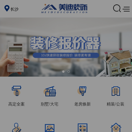
长沙
高定全案
别墅/大宅
老房焕新
精装/公装