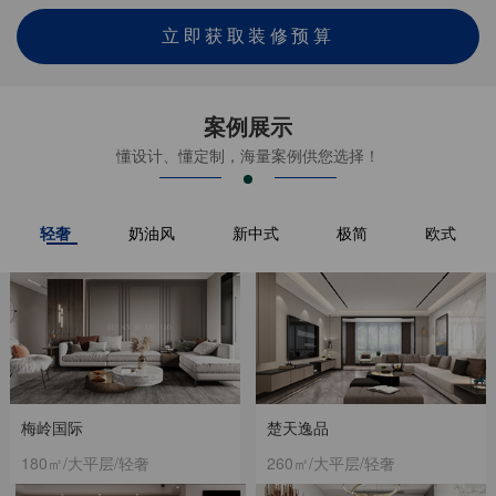
立即获取装修预算
案例展示
懂设计、懂定制，海量案例供您选择！
轻奢
奶油风
新中式
极简
欧式
梅岭国际
楚天逸品
180㎡/大平层/轻奢
260㎡/大平层/轻奢