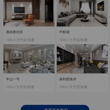
湘农桥社区
中航城
120㎡/大平层/轻奢
100㎡/大平层/轻奢
半山一号
保利西海岸
135㎡/大平层/轻奢
130㎡/大平层/轻奢